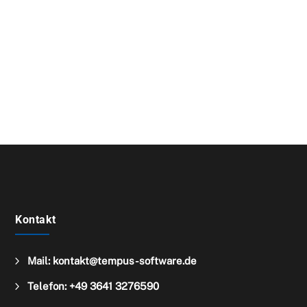

kontakt@tempus-software.de

Direkt einen Termin buchen
Kontakt
5
Mail: kontakt@tempus-software.de
5
Telefon: +49 3641 3276590