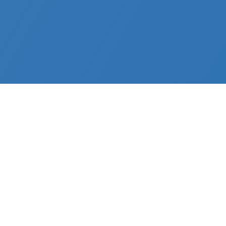
Über uns
tempus software GmbH
Über tempus software
Die tempus software GmbH bietet
maßgeschneiderte