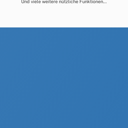
Und viele weitere nützliche Funktionen…
tempus software ist mit deutlichem
Abstand das erfahrenste Unternehmen
im Bereich der Besuchersteuerung durch
Terminvereinbarung – für öffentlichen
Verwaltungen als auch für Dienstleister,
Institutionen und Organisationen.
Lernen Sie uns unverbindlich kennen