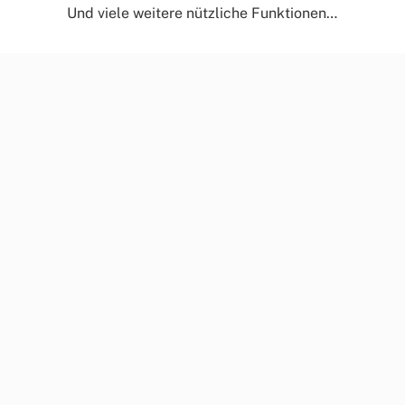
Und viele weitere nützliche Funktionen…
primus
Ausrufanlagen
Die perfekte Organisation
für Warteschlangen
Die
primus
-Aufrufanlagen sind für alle Bereiche mit
Besucherkontakt vor Ort interessant, bei denenen eine
Vielzahl von Personen auf eine oder mehrere Personen
(Bearbeiter) zukommen möchten.