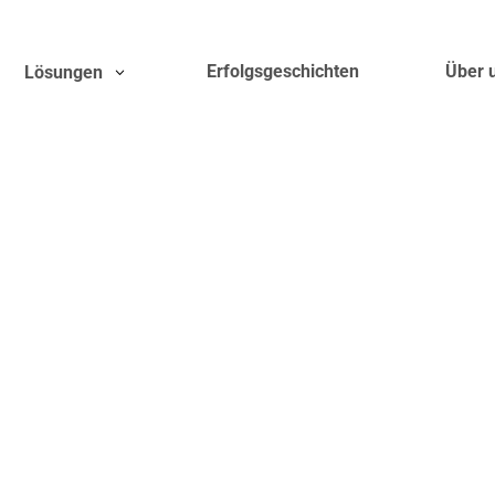
Erfolgsgeschichten
Über 
Lösungen
sübersicht zur
primus
-Auf
Bürgerterminal